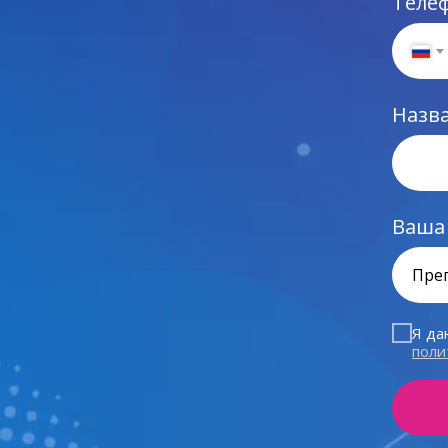
Теле
Назв
Ваша
Я да
поли